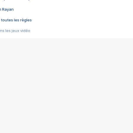
im Rayan
 toutes les règles
s les jeux vidéo
us choquant de Rockstar ? - Le scandale BULLY
e plus moche de Steam
du RÊVE tourne au CAUCHEMAR
pendant 8 heures
it… à tort
umiliés par un jeu vidéo
ire - Final Fantasy 8
ti un empire - Age of Empires
story DOFUS