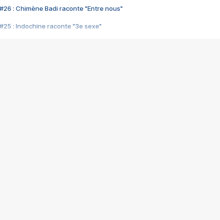
#26 : Chimène Badi raconte "Entre nous"
#25 : Indochine raconte "3e sexe"
#24 : Zaho raconte "C'est chelou"
#23 : Patrick Bruel raconte "Au café des délices"
#22 : Kyo raconte "Le chemin"
#21 : Nolwenn Leroy raconte "Cassé"
#20 : Patrick Hernandez raconte "Born to be alive"
#19 : Lorie raconte "Près de moi"
#18 : Michael Jones raconte "A nos actes manqués" (avec Jean-Jacque
#17 : Khaled raconte "Aïcha"
#16 : Corneille raconte "Parce qu'on vient de loin"
#15 : Indochine raconte "L'aventurier"