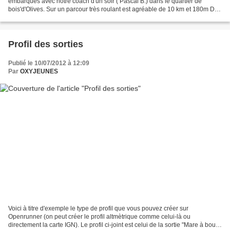
embarqués avec notre coach d'un soir ( Pascal B.) dans le quartier de
bois'd'Olives. Sur un parcour très roulant est agréable de 10 km et 180m D+
que nous avons suer dans la bonne humeur,...
Profil des sorties
Publié le 10/07/2012 à 12:09
Par
OXYJEUNES
Voici à titre d'exemple le type de profil que vous pouvez créer sur
Openrunner (on peut créer le profil altmètrique comme celui-là ou
directement la carte IGN). Le profil ci-joint est celui de la sortie "Mare à boue"