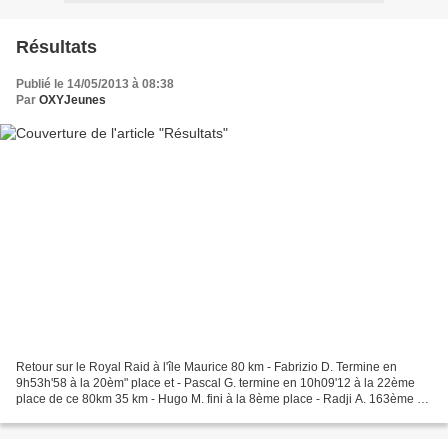
Résultats
Publié le 14/05/2013 à 08:38
Par
OXYJeunes
Retour sur le Royal Raid à l'île Maurice 80 km - Fabrizio D. Termine en
9h53h'58 à la 20èm" place et - Pascal G. termine en 10h09'12 à la 22ème
place de ce 80km 35 km - Hugo M. fini à la 8ème place - Radji A. 163ème au
scratch, 111ème homme et 44ème dans...