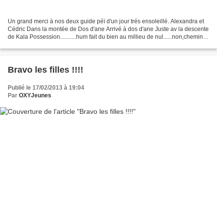
Un grand merci à nos deux guide péï d'un jour trés ensoleillé. Alexandra et
Cédric Dans la montée de Dos d'ane Arrivé à dos d'ane Juste av la descente
de Kala Possession...........hum fait du bien au millieu de nul......non,chemins
des anglais nos deux...
Bravo les filles !!!!
Publié le 17/02/2013 à 19:04
Par
OXYJeunes