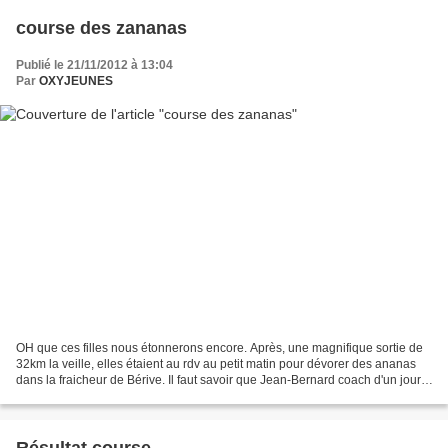
course des zananas
Publié le 21/11/2012 à 13:04
Par
OXYJEUNES
OH que ces filles nous étonnerons encore. Après, une magnifique sortie de
32km la veille, elles étaient au rdv au petit matin pour dévorer des ananas
dans la fraicheur de Bérive. Il faut savoir que Jean-Bernard coach d'un jour,
ont su les motivées avant...