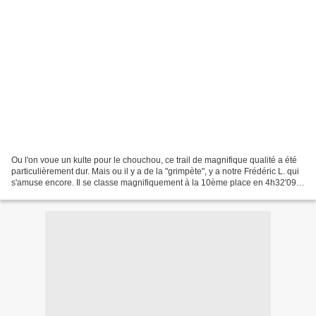
Ou l'on voue un kulte pour le chouchou, ce trail de magnifique qualité a été
particulièrement dur. Mais ou il y a de la "grimpète", y a notre Frédéric L. qui
s'amuse encore. Il se classe magnifiquement à la 10ème place en 4h32'09.
On retiendra aussi la...