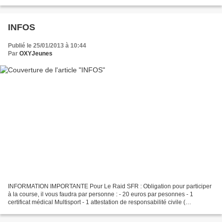
relancé la machine endormie. Les...
INFOS
Publié le 25/01/2013 à 10:44
Par
OXYJeunes
INFORMATION IMPORTANTE Pour Le Raid SFR : Obligation pour participer
à la course, il vous faudra par personne : - 20 euros par pesonnes - 1
certificat médical Multisport - 1 attestation de responsabilité civile (
explication) ou le PASS COMPETITION (fournio...