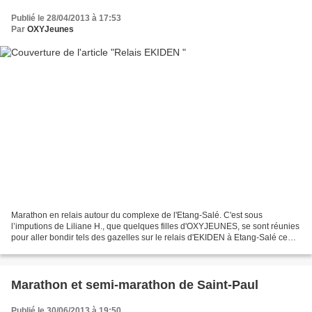
Publié le 28/04/2013 à 17:53
Par
OXYJeunes
Marathon en relais autour du complexe de l'Etang-Salé. C'est sous
l’imputions de Liliane H., que quelques filles d'OXYJEUNES, se sont réunies
pour aller bondir tels des gazelles sur le relais d'EKIDEN à Etang-Salé ce
dimanche matin. Grosse motivation...
Marathon et semi-marathon de Saint-Paul
Publié le 30/06/2013 à 19:50