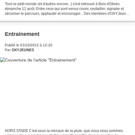
Tout ce petit monde (et d'autres encore...) s'est retrouvé à Bois d'Olives
dimanche 12 août. Entre ceux qui sont venus courir, ravitailler, signaler et
sécuriser le parcours, applaudir et encourager... Des membres d'OXYJeunes
partout ! Bravo à tous, particulièrement...
Entrainement
Publié le 03/10/2012 à 12:20
Par
OXYJEUNES
HORS STADE C'est sous la menace de la pluie, que nous nous sommes