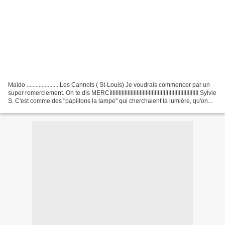
Maïdo ......................Les Cannots ( St-Louis) Je voudrais commencer par un
super remerciement. On te dis MERCIIIIIIIIIIIIIIIIIIIIIIIIIIIIIIIIIIIIIIIIIIIIIIIIIIIIIIIIIII Sylvie
S. C'est comme des "papillons la lampe" qui cherchaient la lumière, qu'on...