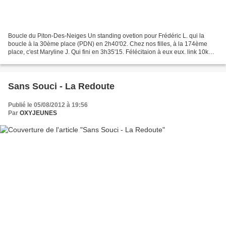
Boucle du Piton-Des-Neiges Un standing ovetion pour Frédéric L. qui la
boucle à la 30ème place (PDN) en 2h40'02. Chez nos filles, à la 174ème
place, c'est Maryline J. Qui fini en 3h35'15. Félécitaion à eux eux. link 10km
nocturnes de St-Louis Trés discret...
Sans Souci - La Redoute
Publié le 05/08/2012 à 19:56
Par
OXYJEUNES