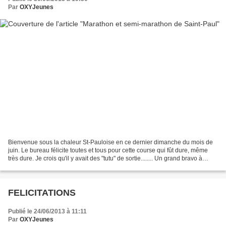
Par
OXYJeunes
Bienvenue sous la chaleur St-Pauloise en ce dernier dimanche du mois de
juin. Le bureau félicite toutes et tous pour cette course qui fût dure, même
très dure. Je crois qu'il y avait des "tutu" de sortie........ Un grand bravo à
Laura G. qui fait un podium...
FELICITATIONS
Publié le 24/06/2013 à 11:11
Par
OXYJeunes