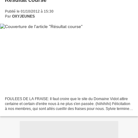
Résultat course
Publié le 01/10/2012 à 15:30
Par
OXYJEUNES
FOULEES DE LA FRAISE: Il faut croire que le site du Domaine Vidot attire
certaine et certain d'entre nous à ne plus s'en passée. (hiihihihi) Félicitation
à nos membres, qui sont allés cueillir des fraises pour nous. Sylvie termine à
la 1ère place féminine...