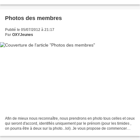
du 7 juillet : 2 161 m D+ pour 30...
Photos des membres
Publié le 05/07/2012 à 21:17
Par
OXYJeunes
Afin de mieux nous reconnaître, nous prendrons en photo tous celles et ceux
qui seront d'accord, identifiés uniquement par le prénom (pour les timides ,
on pourra être à deux sur la photo...lol). Je vous propose de commencer
mardi prochain (ça tombe bien...