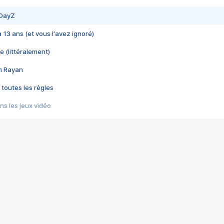
 DayZ
 a 13 ans (et vous l'avez ignoré)
e (littéralement)
im Rayan
 toutes les règles
s les jeux vidéo
us choquant de Rockstar ? - Le scandale BULLY
e plus moche de Steam
du RÊVE tourne au CAUCHEMAR
pendant 8 heures
it… à tort
umiliés par un jeu vidéo